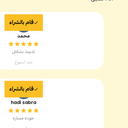
قام بالشراء
محمد
لذيييذ بشكلل
منذ أسبوع
قام بالشراء
hadi sabra
جودة ممتازة