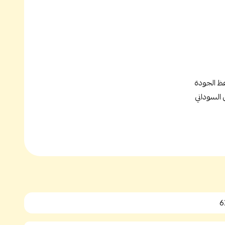
فظ الجودة
 السوداني
6