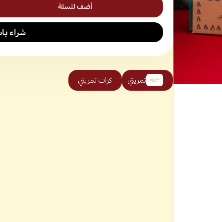
أضف للسلة
تمريتي
كرات تمريتي