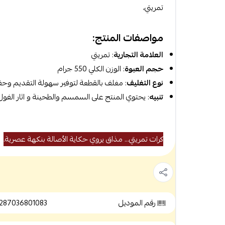
تمريتي،
مواصفات المنتج:
العلامة التجارية
: تمريتي
حجم العبوة
: الوزن الكلي 550 جرام
نوع التغليف
: مغلف بالقطعة لتوفير سهولة التقديم وح
تنبيه
: يحتوي المنتج على السمسم والطحينة و اثار الفول
كرات تمريتي... مذاق يروي حكاية الأصالة بنكهة عصرية.
رقم الموديل
287036801083