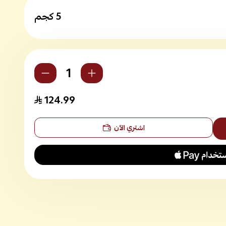
5 كجم
124.99
اشتري الآن