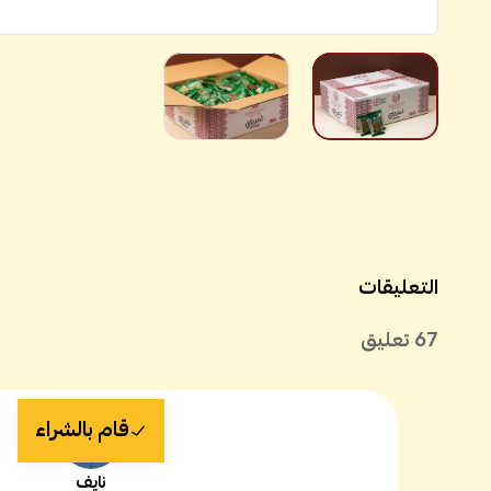
التعليقات
67
تعليق
قام بالشراء
نايف