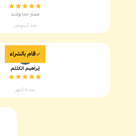
ممناز جدا ولذيذ
منذ أسبوعين
قام بالشراء
إبراهيم الكلثم
منذ 6 أشهر