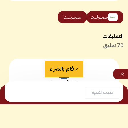
معمولستا
معمولستا
التعليقات
70
تعليق
قام بالشراء
صادق آل جميعان
0
نفدت الكمية
منذ 5 أشهر